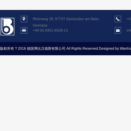
Rhönweg 39, 97737 Gemünden am Main,
+4
Germany
+49 (0) 9351-6028-13
in
版权所有 ? 2016 德国博比汉德斯有限公司
All Rights Reserved.Designed by Wanh