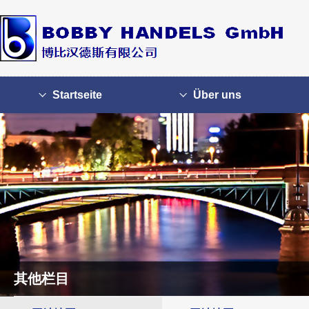
Startseite
Über uns
其他栏目