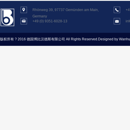
Rhönweg 39, 97737 Gemünden am Main,
+4
Germany
+49 (0) 9351-6028-13
in
版权所有 ? 2016 德国博比汉德斯有限公司
All Rights Reserved.Designed by Wanh